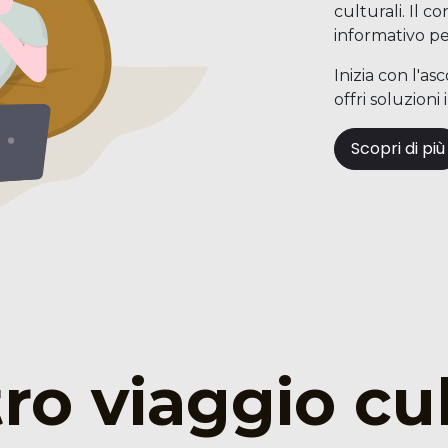
culturali. Il 
informativo per
Inizia con l'as
offri soluzioni
Scopri di più
tro viaggio cu