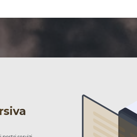
to
Objetivos clave
Asociación
Resultados​
La Red Abierta
Pi
rsiva
nostri servizi