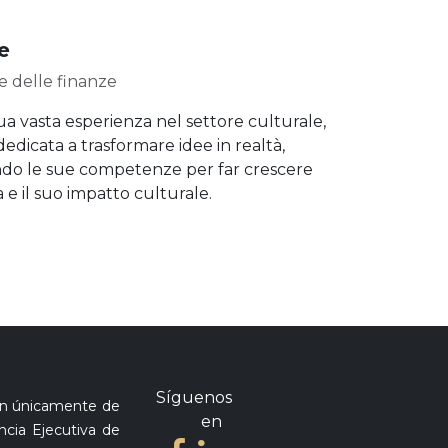
e
e delle finanze
ua vasta esperienza nel settore culturale,
dedicata a trasformare idee in realtà,
ndo le sue competenze per far crescere
a e il suo impatto culturale.
Síguenos
son únicamente de
en
ncia Ejecutiva de