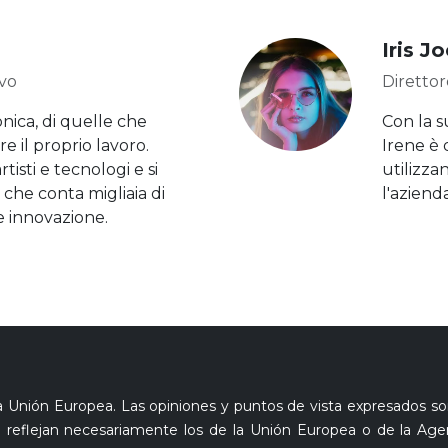
Iris Jo
ivo
Direttor
nica, di quelle che
Con la s
e il proprio lavoro.
Irene è 
tisti e tecnologi e si
utilizza
che conta migliaia di
l'aziend
e innovazione.
la Unión Europea. Las opiniones y puntos de vista expresados 
o reflejan necesariamente los de la Unión Europea o de la Age