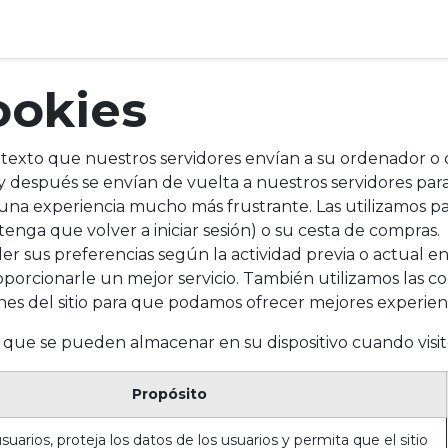
to
Objetivos clave
Asociación
Resultados​
La Red Abierta
Pi
ookies
texto que nuestros servidores envían a su ordenador o 
 y después se envían de vuelta a nuestros servidores p
a una experiencia mucho más frustrante. Las utilizamos pa
enga que volver a iniciar sesión) o su cesta de compras.
 sus preferencias según la actividad previa o actual en
roporcionarle un mejor servicio. También utilizamos las c
iones del sitio para que podamos ofrecer mejores experien
s que se pueden almacenar en su dispositivo cuando visit
Propósito
uarios, proteja los datos de los usuarios y permita que el sitio